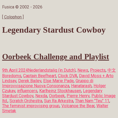
Fusica © 2002 -
2026
[ Colophon ]
Legendary Stardust Cowboy
Oorbeek Challenge and Playlist
9th April 2024
Nederlandstalig (in Dutch)
,
News
,
Projects
,
中文
Boredoms
,
Captain Beefheart
,
Clock DVA
,
David Moss + Arto
Lindsay
,
Derek Bailey
,
Else Marie Pade
,
Gruppo di
Improvvisazione Nuova Consonanza
,
Hanatarash
,
Holger
Czukay
,
influencers
,
Karlheinz Stockhausen
,
Legendary
Stardust Cowboy
,
Nexda
,
Oorbeek
,
Pierre Henry
,
Public Image
ltd.
,
Scratch Orchestra
,
Sun Ra Arkestra
,
Than Nam "Teu" 11
,
The feminist improvising group
,
Volcanoe the Bear
,
Walter
Smetak