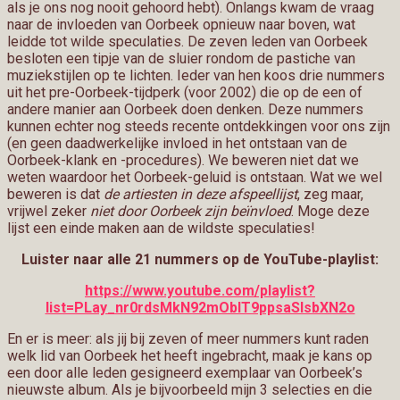
als je ons nog nooit gehoord hebt). Onlangs kwam de vraag
naar de invloeden van Oorbeek opnieuw naar boven, wat
leidde tot wilde speculaties. De zeven leden van Oorbeek
besloten een tipje van de sluier rondom de pastiche van
muziekstijlen op te lichten. Ieder van hen koos drie nummers
uit het pre-Oorbeek-tijdperk (voor 2002) die op de een of
andere manier aan Oorbeek doen denken. Deze nummers
kunnen echter nog steeds recente ontdekkingen voor ons zijn
(en geen daadwerkelijke invloed in het ontstaan van de
Oorbeek-klank en -procedures). We beweren niet dat we
weten waardoor het Oorbeek-geluid is ontstaan. Wat we wel
beweren is dat
de artiesten in deze afspeellijst
, zeg maar,
vrijwel zeker
niet door Oorbeek zijn beïnvloed
. Moge deze
lijst een einde maken aan de wildste speculaties!
Luister naar alle 21 nummers op de YouTube-playlist:
https://www.youtube.com/playlist?
list=PLay_nr0rdsMkN92mOblT9ppsaSIsbXN2o
En er is meer: als jij bij zeven of meer nummers kunt raden
welk lid van Oorbeek het heeft ingebracht, maak je kans op
een door alle leden gesigneerd exemplaar van Oorbeek’s
nieuwste album. Als je bijvoorbeeld mijn 3 selecties en die