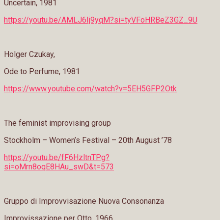
Uncertain, 1981
https://youtu.be/AMLJ6Ij9yqM?si=tyVFoHRBeZ3GZ_9U
Holger Czukay,
Ode to Perfume, 1981
https://www.youtube.com/watch?v=5EH5GFP2Otk
The feminist improvising group
Stockholm – Women’s Festival – 20th August ’78
https://youtu.be/fF6HzltnTPg?
si=oMrn8oqE8HAu_swD&t=573
Gruppo di Improvvisazione Nuova Consonanza
Improvissazione per Otto, 1966