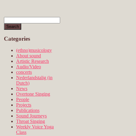
Categories
(ethno)musicology
About sound
Artistic Research
Audio/Video
concerts
Nederlandstalig (in
Dutch)
News
Overtone Singing
People
Projects
Publications
Sound Journeys
Throat Singing
Weekly Voice Yoga
Class