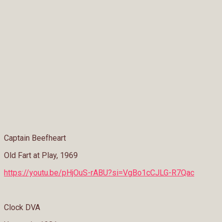
Captain Beefheart
Old Fart at Play, 1969
https://youtu.be/pHjOuS-rABU?si=VgBo1cCJLG-R7Qac
Clock DVA