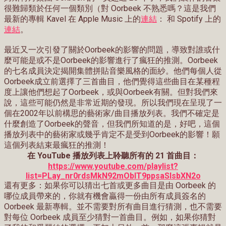
很難歸類於任何一個類別（對 Oorbeek 不熟悉嗎？這是我們
最新的專輯 Kavel 在 Apple Music 上的
連結
： 和 Spotify 上的
連結
。
最近又一次引發了關於
Oorbeek
的影響的問題，導致對誰或什
麼可能是或不是
Oorbeek
的影響進行了瘋狂的推測。
Oorbeek
的七名成員決定揭開集體拼貼音樂風格的面紗。他們每個人從
Oorbeek
成立前選擇了三首曲目，他們覺得這些曲目在某種程
度上讓他們想起了
Oorbeek
，或與
Oorbeek
有關。但對我們來
說，這些可能仍然是非常近期的發現。所以我們現在呈現了一
個在
2002
年以前構思的藝術家
/
曲目播放列表。我們不確定是
什麼創造了
Oorbeek
的聲音，但我們所知道的是，好吧，這個
播放列表中的藝術家或幾乎肯定不是受到
Oorbeek
的影響！願
這個列表結束最瘋狂的推測！
在 YouTube 播放列表上聆聽所有的 21 首曲目：
https://www.youtube.com/playlist?
list=PLay_nr0rdsMkN92mOblT9ppsaSIsbXN2o
還有更多：如果你可以猜出七首或更多曲目是由 Oorbeek 的
哪位成員帶來的，你就有機會贏得一份由所有成員簽名的
Oorbeek 最新專輯。並不需要對所有曲目進行猜測，也不需要
對每位 Oorbeek 成員至少猜對一首曲目。例如，如果你猜對