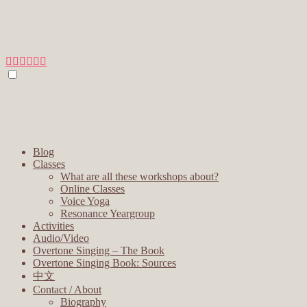
Blog
Classes
What are all these workshops about?
Online Classes
Voice Yoga
Resonance Yeargroup
Activities
Audio/Video
Overtone Singing – The Book
Overtone Singing Book: Sources
中文
Contact / About
Biography