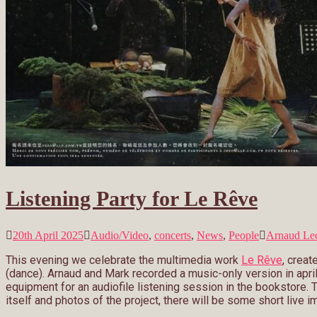
Listening Party for Le Rêve
20th April 2025
Audio/Video
,
concerts
,
News
,
People
Arnaud Le
This evening we celebrate the multimedia work
Le Rêve
, creat
(dance). Arnaud and Mark recorded a music-only version in apr
equipment for an audiofile listening session in the bookstore.
itself and photos of the project, there will be some short live