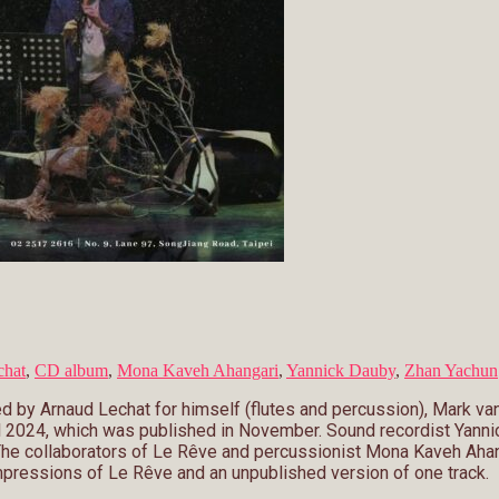
chat
,
CD album
,
Mona Kaveh Ahangari
,
Yannick Dauby
,
Zhan Yachun
ed by Arnaud Lechat for himself (flutes and percussion), Mark va
il 2024, which was published in November. Sound recordist Yann
 The collaborators of Le Rêve and percussionist Mona Kaveh Ahang
 impressions of Le Rêve and an unpublished version of one track.