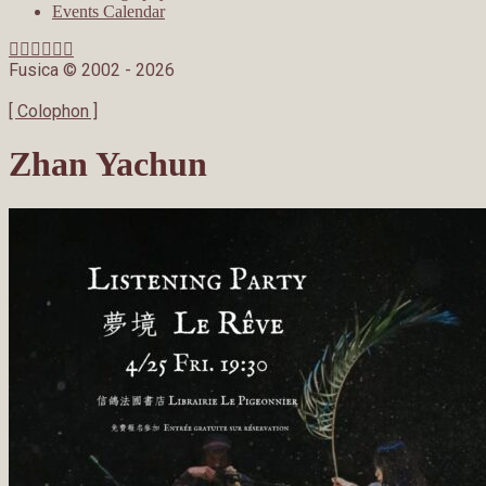
Events Calendar
Fusica © 2002 -
2026
[ Colophon ]
Zhan Yachun