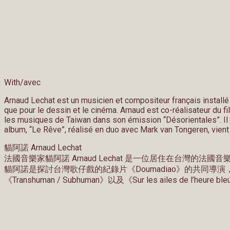
With/avec
Arnaud Lechat est un musicien et compositeur français installé 
que pour le dessin et le cinéma. Arnaud est co-réalisateur du 
les musiques de Taiwan dans son émission “Désorientales”. Il a
album, “Le Rêve”, réalisé en duo avec Mark van Tongeren, vient
貓阿諾 Arnaud Lechat
法國音樂家貓阿諾 Arnaud Lechat 是一位居住在台灣
貓阿諾是探討台灣歌仔戲的紀錄片《Doumadiao》的共同導演，同
《Transhuman / Subhuman》以及《Sur les ailes de l