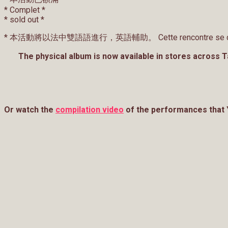
* Complet *
* sold out *
* 本活動將以法中雙語語進行，英語輔助。 Cette rencontre se déroulera en 
The physical album is now available in stores across Ta
Or watch the
compilation video
of the performances that