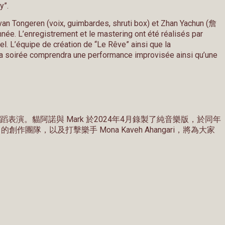
y”.
k van Tongeren (voix, guimbardes, shruti box) et Zhan Yachun (詹
ée. L’enregistrement et le mastering ont été réalisés par
. L’équipe de création de “Le Rêve” ainsi que la
 la soirée comprendra une performance improvisée ainsi qu’une
淳的舞蹈表演。貓阿諾與 Mark 於2024年4月錄製了純音樂版，於同年
作團隊，以及打擊樂手 Mona Kaveh Ahangari，將為大家