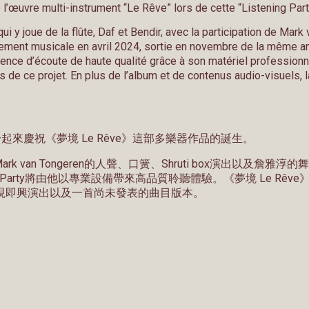
 l’œuvre multi-instrument “Le Rêve” lors de cette “Listening Part
 y joue de la flûte, Daf et Bendir, avec la participation de Mar
ement musicale en avril 2024, sortie en novembre de la même ann
nce d’écoute de haute qualité grâce à son matériel professionnel
 de ce projet. En plus de l’album et de contenus audio-visuels,
，一起來慶祝《夢境 Le Rêve》這部多樂器作品的誕生。
 van Tongeren的人聲、口簧、Shruti box演出以及詹雅
arty將由他以專業設備帶來高品質聆聽體驗。《夢境 Le Rêve》的創
現即興演出以及一首尚未發表的曲目版本。